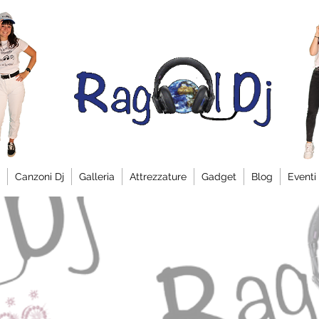
Canzoni Dj
Galleria
Attrezzature
Gadget
Blog
Eventi