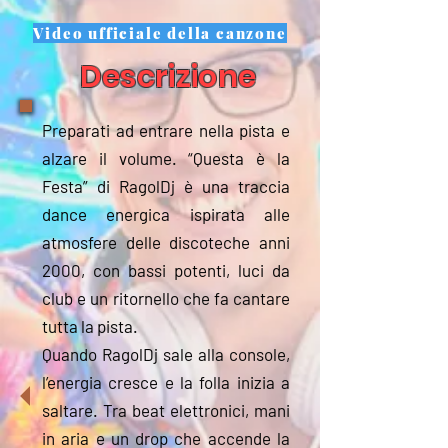
Video ufficiale della canzone
Descrizione
Preparati ad entrare nella pista e
alzare il volume. “Questa è la
Festa” di RagolDj è una traccia
dance energica ispirata alle
atmosfere delle discoteche anni
2000, con bassi potenti, luci da
club e un ritornello che fa cantare
tutta la pista.
Quando RagolDj sale alla console,
l’energia cresce e la folla inizia a
saltare. Tra beat elettronici, mani
in aria e un drop che accende la