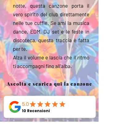
notte, questa canzone porta il
vero spirito del club direttamente
nelle tue cuffie. Se ami la musica
dance, EDM, DJ set e le feste in
discoteca, questa traccia è fatta
per te.
Alza il volume e lascia che il ritmo
ti accompagni fino all’alba.
Ascolta e scarica qui la canzone